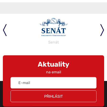
Senát
Aktuality
na email
PŘIHLÁSIT