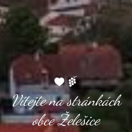
Vítejte na stránkách
obce Želešice