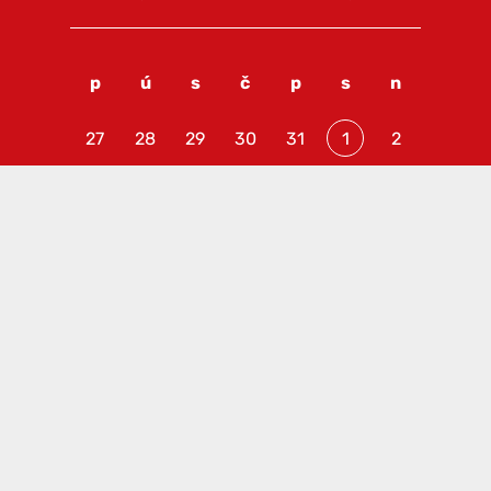
p
ú
s
č
p
s
n
27
28
29
30
31
1
2
3
4
5
6
7
8
9
10
11
12
13
14
15
16
17
18
19
20
21
22
23
24
25
26
27
28
29
30
31
1
2
3
4
5
6