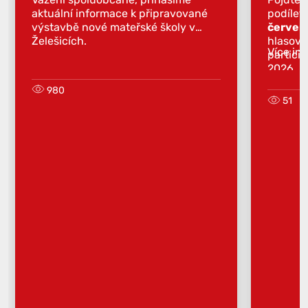
aktuální informace k připravované
podílet
výstavbě nové mateřské školy v
červen
Želešicích.
hlasova
Více in
partici
2026.
980
51