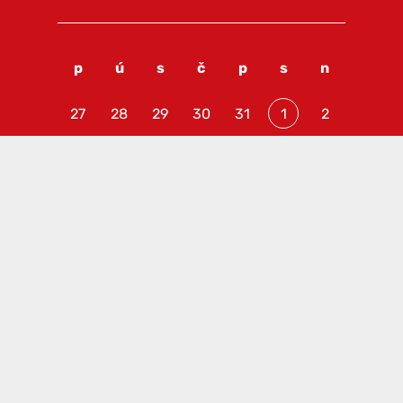
p
ú
s
č
p
s
n
27
28
29
30
31
1
2
3
4
5
6
7
8
9
10
11
12
13
14
15
16
17
18
19
20
21
22
23
24
25
26
27
28
29
30
31
1
2
3
4
5
6