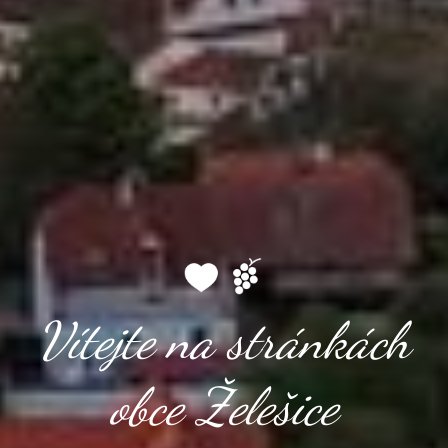
Vítejte na stránkách
obce Želešice