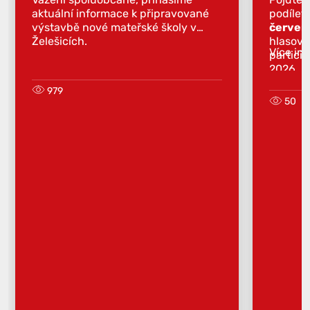
aktuální informace k připravované
podílet
výstavbě nové mateřské školy v
červen
Želešicích.
hlasova
Více in
partici
2026.
979
50