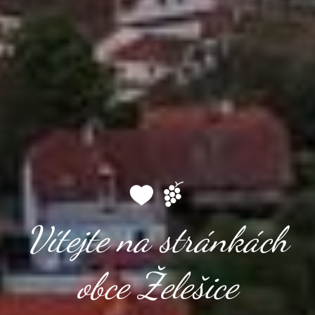
Vítejte na stránkách
obce Želešice