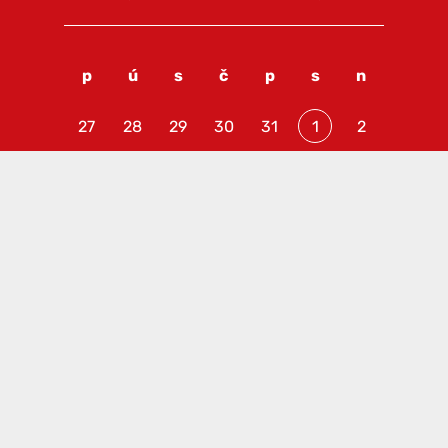
p
ú
s
č
p
s
n
27
28
29
30
31
1
2
3
4
5
6
7
8
9
10
11
12
13
14
15
16
17
18
19
20
21
22
23
24
25
26
27
28
29
30
31
1
2
3
4
5
6