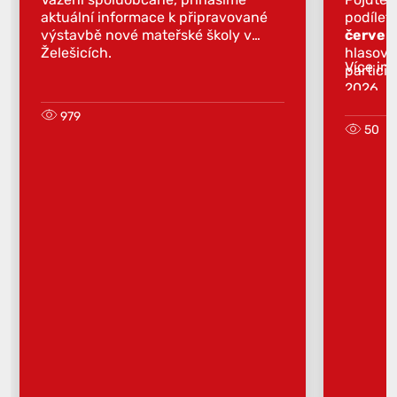
aktuální informace k připravované
podílet
výstavbě nové mateřské školy v
červen
Želešicích.
hlasova
Více in
partici
2026.
979
50