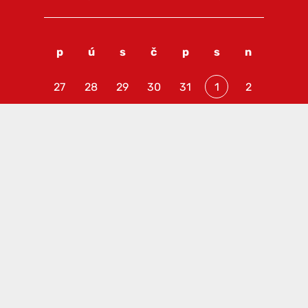
p
ú
s
č
p
s
n
27
28
29
30
31
1
2
3
4
5
6
7
8
9
10
11
12
13
14
15
16
17
18
19
20
21
22
23
24
25
26
27
28
29
30
31
1
2
3
4
5
6