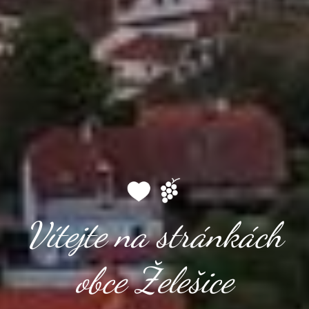
Vítejte na stránkách
obce Želešice