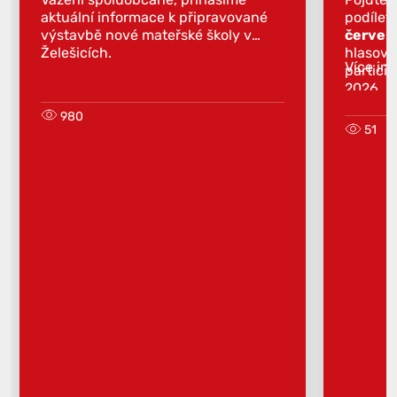
aktuální informace k připravované
podílet
výstavbě nové mateřské školy v
červen
Želešicích.
hlasova
Více in
partici
2026.
980
51