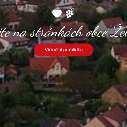
jte na stránkách obce Žel
Virtuální prohlídka