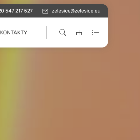
0 547 217 527
zelesice@zelesice.eu
KONTAKTY