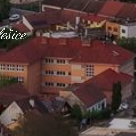
ešice