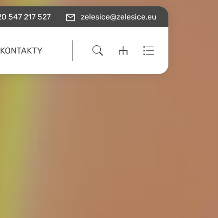
0 547 217 527
zelesice@zelesice.eu
KONTAKTY