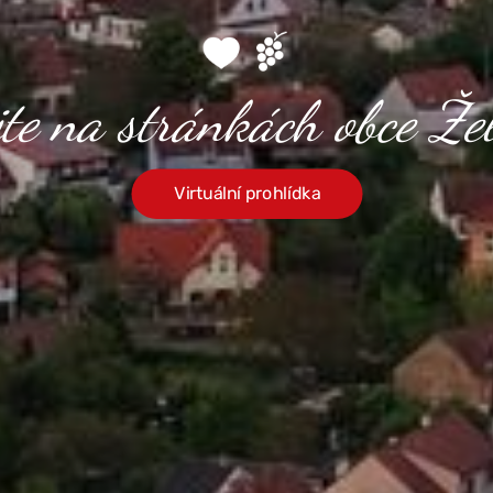
jte na stránkách obce Žel
Virtuální prohlídka