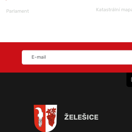
Katastrální map
Parlament
ŽELEŠICE