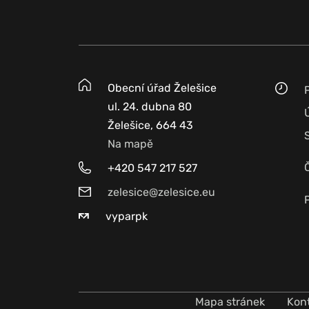
Obecní úřad Želešice
ul. 24. dubna 80
Želešice, 664 43
Na mapě
+420 547 217 527
zelesice@zelesice.eu
vyparpk
Mapa stránek
Kon