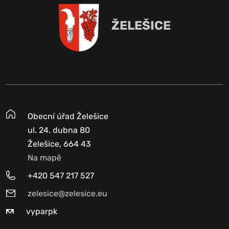
ŽELEŠICE
Obecní úřad Želešice
ul. 24. dubna 80
Želešice, 664 43
Na mapě
+420 547 217 527
zelesice@zelesice.eu
vyparpk