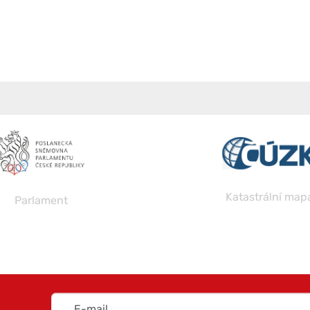
Katastrální map
Parlament