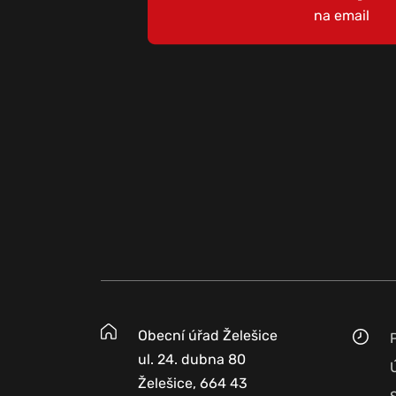
na email
Obecní úřad Želešice
ul. 24. dubna 80
Želešice, 664 43