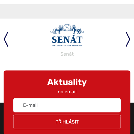
Senát
Aktuality
na email
PŘIHLÁSIT