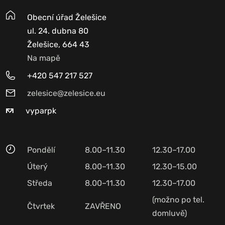
Obecní úřad Želešice
ul. 24. dubna 80
Želešice, 664 43
Na mapě
+420 547 217 527
zelesice@zelesice.eu
vyparpk
Pondělí
8.00–11.30
12.30–17.00
Úterý
8.00–11.30
12.30–15.00
Středa
8.00–11.30
12.30–17.00
(možno po tel.
Čtvrtek
ZAVŘENO
domluvě)