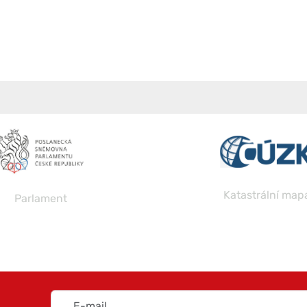
Katastrální map
Parlament