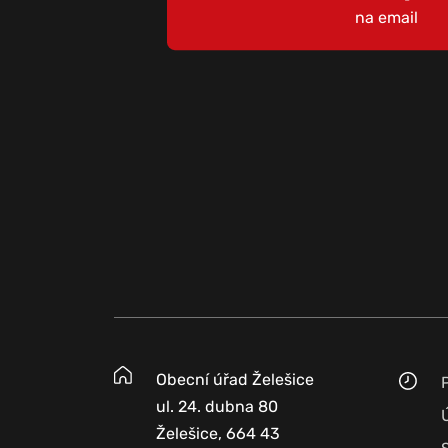
na email
Obecní úřad Želešice
ul. 24. dubna 80
Želešice, 664 43