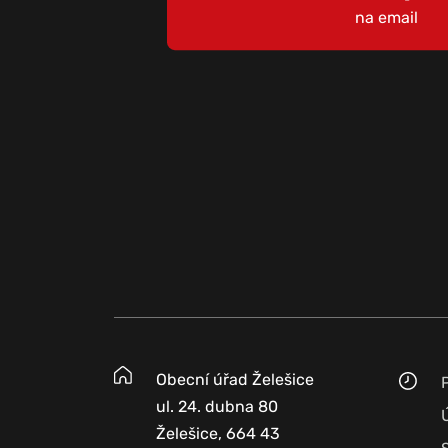
na email
Obecní úřad Želešice
ul. 24. dubna 80
Želešice, 664 43