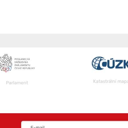
Katastrální map
Parlament