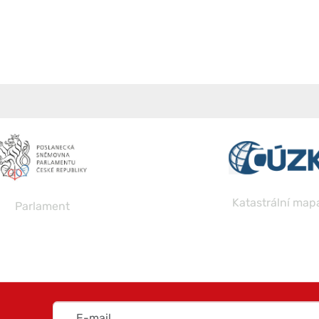
Katastrální map
Parlament