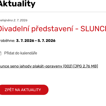
Aktuality
eřejněno 2. 7. 2026
Divadelní představení - SLU
roběhne:
3. 7. 2026 – 5. 7. 2026
lunce seno jahody plakát-opraveny (002) [JPG 2.76 MB]
ZPĚT NA AKTUALITY