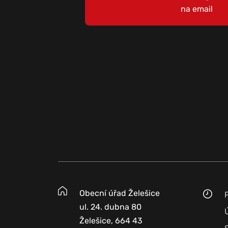
na email
Obecní úřad Želešice
ul. 24. dubna 80
Želešice, 664 43