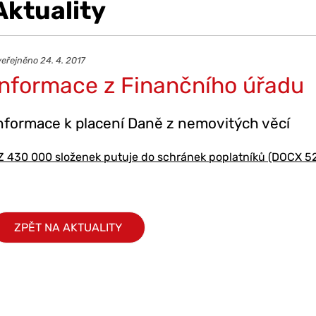
Aktuality
eřejněno 24. 4. 2017
Informace z Finančního úřadu
nformace k placení Daně z nemovitých věcí
Z 430 000 složenek putuje do schránek poplatníků (DOCX 52
ZPĚT NA AKTUALITY