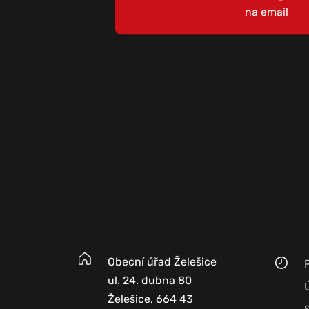
na email
Obecní úřad Želešice
ul. 24. dubna 80
Želešice, 664 43