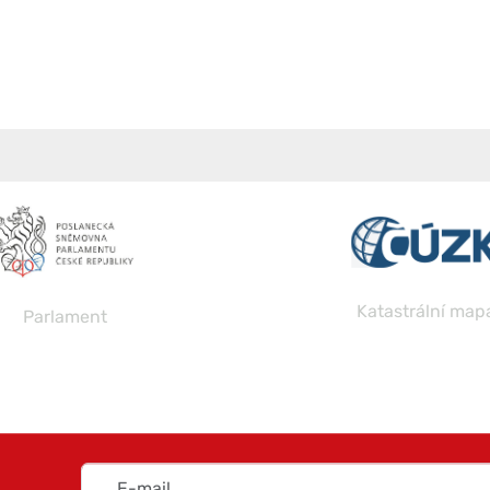
Katastrální map
Parlament