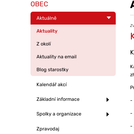
OBEC
Aktuálně
Zv
Aktuality
Z okolí
K
Aktuality na email
K
Blog starostky
z
Kalendář akcí
P
Základní informace
-
-
Spolky a organizace
-
Zpravodaj