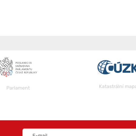
Katastrální map
Parlament