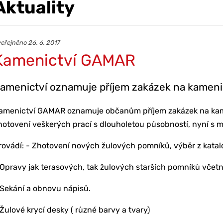
Aktuality
eřejněno 26. 6. 2017
Kamenictví GAMAR
amenictví oznamuje příjem zakázek na kamenic
amenictví GAMAR oznamuje občanům příjem zakázek na kamen
hotovení veškerých prací s dlouholetou působností, nyní s m
rovádí: - Zhotovení nových žulových pomníků, výběr z kata
 Opravy jak terasových, tak žulových starších pomníků včetn
 Sekání a obnovu nápisů.
 Žulové krycí desky ( různé barvy a tvary)