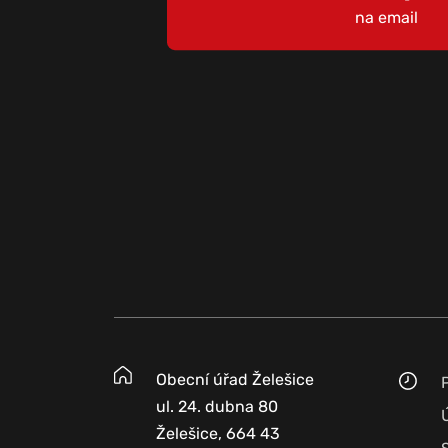
na email
Obecní úřad Želešice
ul. 24. dubna 80
Želešice, 664 43