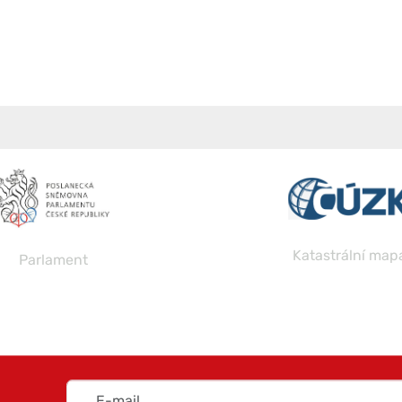
Katastrální map
Parlament