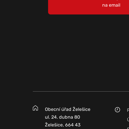
na email
Obecní úřad Želešice
ul. 24. dubna 80
Želešice, 664 43