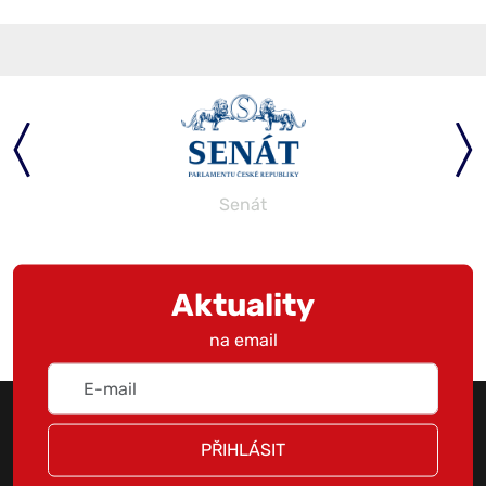
Senát
Aktuality
na email
PŘIHLÁSIT