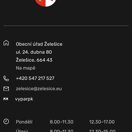
Obecní úřad Želešice
ul. 24. dubna 80
Želešice, 664 43
Na mapě
+420 547 217 527
zelesice@zelesice.eu
vyparpk
Pondělí
8.00–11.30
12.30–17.00
Úterý
8.00–11.30
12.30–15.00