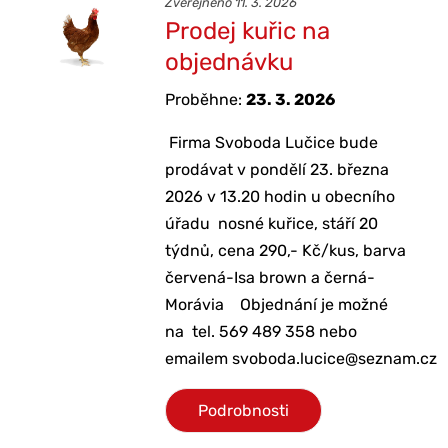
Zveřejněno 11. 3. 2026
Prodej kuřic na
objednávku
Proběhne:
23. 3. 2026
Firma Svoboda Lučice bude
prodávat v pondělí 23. března
2026 v 13.20 hodin u obecního
úřadu nosné kuřice, stáří 20
týdnů, cena 290,- Kč/kus, barva
červená-Isa brown a černá-
Morávia Objednání je možné
na tel. 569 489 358 nebo
emailem svoboda.lucice@seznam.cz
Podrobnosti