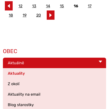
12
13
14
15
16
17
18
19
20
OBEC
Aktuálně
Aktuality
Z okolí
Aktuality na email
Blog starostky