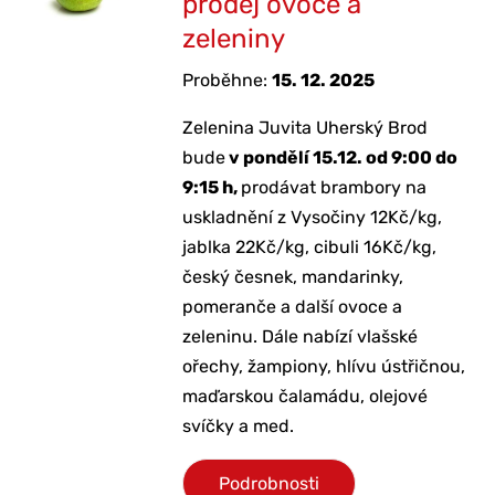
prodej ovoce a
zeleniny
Proběhne:
15. 12. 2025
Zelenina Juvita Uherský Brod
bude
v pondělí 15.12. od 9:00 do
9:15 h,
prodávat brambory na
uskladnění z Vysočiny 12Kč/kg,
jablka 22Kč/kg, cibuli 16Kč/kg,
český česnek, mandarinky,
pomeranče a další ovoce a
zeleninu. Dále nabízí vlašské
ořechy, žampiony, hlívu ústřičnou,
maďarskou čalamádu, olejové
svíčky a med.
Podrobnosti