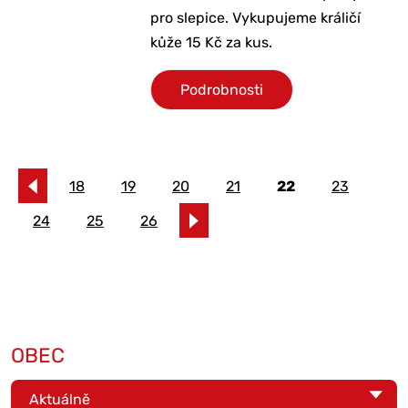
pro slepice. Vykupujeme králičí
kůže 15 Kč za kus.
Podrobnosti
18
19
20
21
22
23
24
25
26
OBEC
Aktuálně