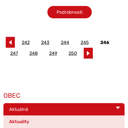
Podrobnosti
242
243
244
245
246
247
248
249
250
OBEC
Aktuálně
Aktuality