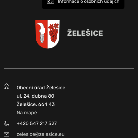
Informace o osobních údajích
ŽELEŠICE
Obecní úřad Želešice
ul. 24. dubna 80
Želešice, 664 43
Na mapě
+420 547 217 527
zelesice@zelesice.eu