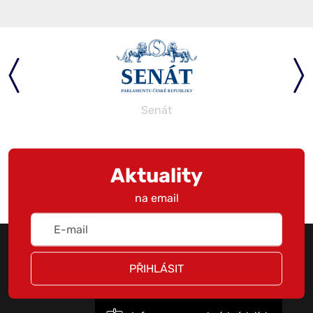
Parlament
Aktuality
na email
PŘIHLÁSIT