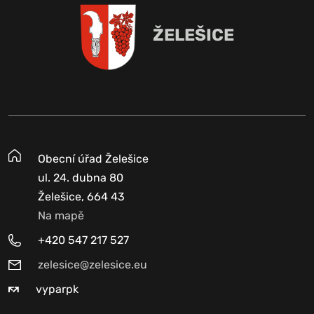
ŽELEŠICE
Obecní úřad Želešice
ul. 24. dubna 80
Želešice, 664 43
Na mapě
+420 547 217 527
zelesice@zelesice.eu
vyparpk