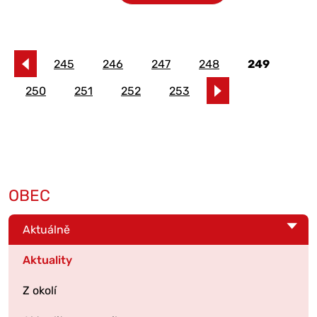
245
246
247
248
249
250
251
252
253
OBEC
Aktuálně
Aktuality
Z okolí