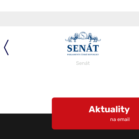
Senát
Aktuality
na email