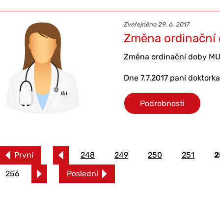
Zveřejněno 29. 6. 2017
Změna ordinační 
Změna ordinační doby MUD
Dne 7.7.2017 paní doktorka
Podrobnosti
První
248
249
250
251
2
256
Poslední