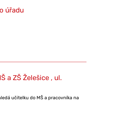
o úřadu
 a ZŠ Želešice , ul.
hledá učitelku do MŠ a pracovníka na