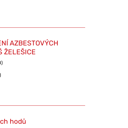
ENÍ AZBESTOVÝCH
Š ŽELEŠICE
B)
)
ých hodů