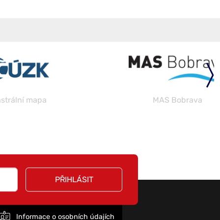
a
MAS Bobrava
PŘIHLÁSIT
Informace o osobních údajích