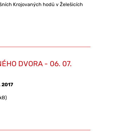
tošních Krojovaných hodů v Želešicích
ÉHO DVORA - 06. 07.
7. 2017
kB)