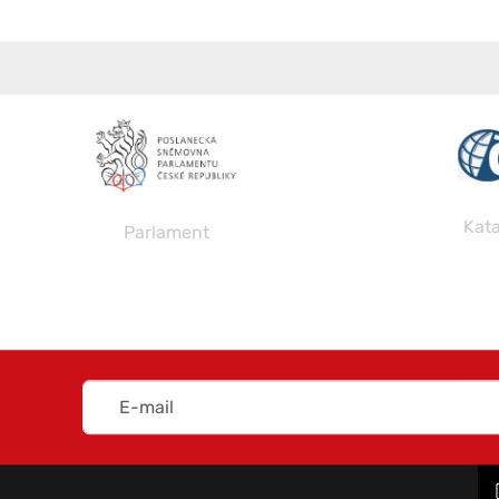
Katastrální map
Parlament