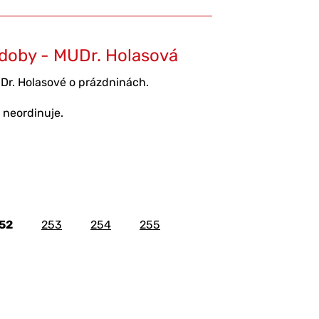
doby - MUDr. Holasová
r. Holasové o prázdninách.
 neordinuje.
52
253
254
255