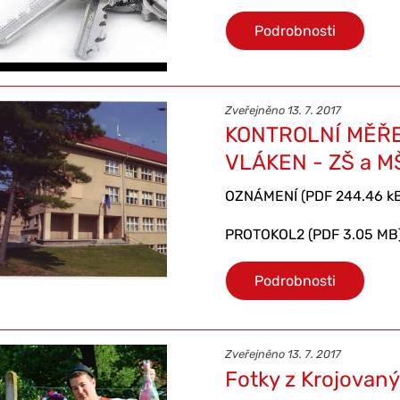
Podrobnosti
Zveřejněno 13. 7. 2017
KONTROLNÍ MĚŘ
VLÁKEN - ZŠ a M
OZNÁMENÍ (PDF 244.46 k
PROTOKOL2 (PDF 3.05 MB
Podrobnosti
Zveřejněno 13. 7. 2017
Fotky z Krojovan