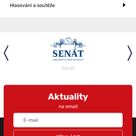
Hlasování a soutěže
Senát
Aktuality
na email