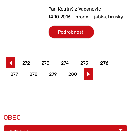
Pan Koutný z Vacenovic -
14.10.2016 - prodej - jabka, hrušky
Podrobnosti
272
273
274
275
276
277
278
279
280
OBEC