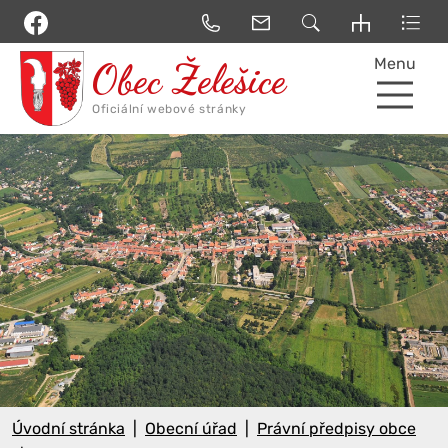
Menu
Úvodní stránka
Obecní úřad
Právní předpisy obce