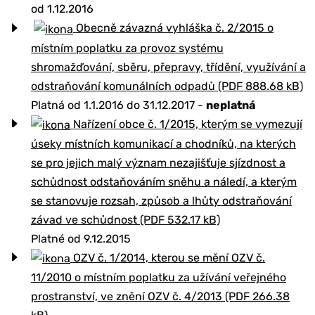
od 1.12.2016
Obecně závazná vyhláška č. 2/2015 o
místním poplatku za provoz systému
shromažďování, sběru, přepravy, třídění, využívání a
odstraňování komunálních odpadů (PDF 888.68 kB)
Platná od 1.1.2016 do 31.12.2017 -
neplatná
Nařízení obce č. 1/2015, kterým se vymezují
úseky místních komunikací a chodníků, na kterých
se pro jejich malý význam nezajišťuje sjízdnost a
schůdnost odstaňováním sněhu a náledí, a kterým
se stanovuje rozsah, způsob a lhůty odstraňování
závad ve schůdnost (PDF 532.17 kB)
Platné od 9.12.2015
OZV č. 1/2014, kterou se mění OZV č.
11/2010 o místním poplatku za užívání veřejného
prostranství, ve znění OZV č. 4/2013 (PDF 266.38