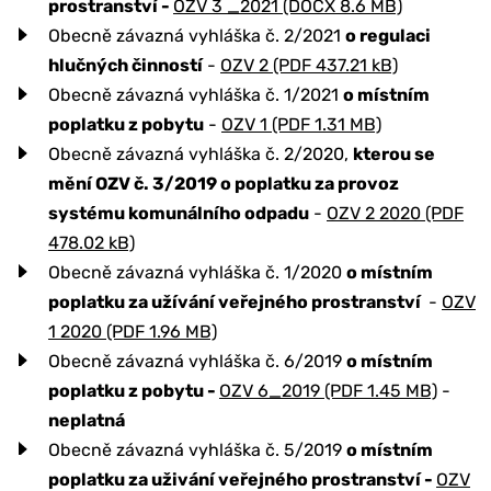
prostranství -
OZV 3 _2021 (DOCX 8.6 MB)
Obecně závazná vyhláška č. 2/2021
o regulaci
hlučných činností
-
OZV 2 (PDF 437.21 kB)
Obecně závazná vyhláška č. 1/2021
o místním
poplatku z pobytu
-
OZV 1 (PDF 1.31 MB)
Obecně závazná vyhláška č. 2/2020,
kterou se
mění OZV č. 3/2019 o poplatku za provoz
systému komunálního odpadu
-
OZV 2 2020 (PDF
478.02 kB)
Obecně závazná vyhláška č. 1/2020
o místním
poplatku za užívání veřejného prostranství
-
OZV
1 2020 (PDF 1.96 MB)
Obecně závazná vyhláška č. 6/2019
o místním
poplatku z pobytu -
OZV 6_2019 (PDF 1.45 MB)
-
neplatná
Obecně závazná vyhláška č. 5/2019
o místním
poplatku za uživání veřejného prostranství -
OZV