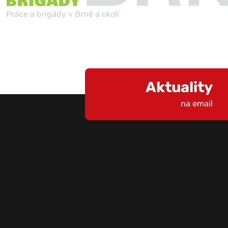
Práce a brigády v Brně a okolí
Aktuality
na email