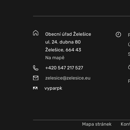
Obecní úřad Želešice
ul. 24. dubna 80
Želešice, 664 43
Na mapě
+420 547 217 527
zelesice@zelesice.eu
vyparpk
Mapa stránek
Kon