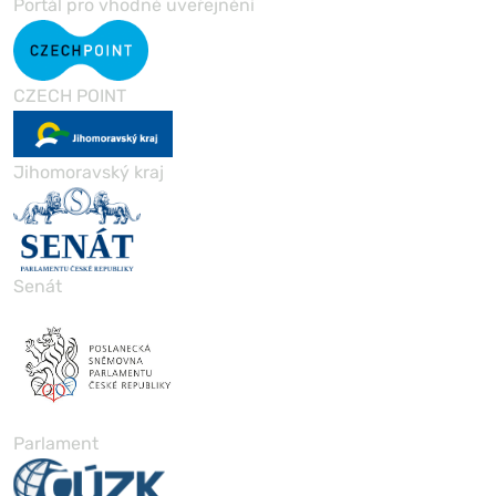
Portál pro vhodné uveřejnění
CZECH POINT
Jihomoravský kraj
Senát
Parlament