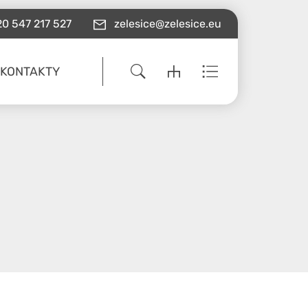
0 547 217 527
zelesice@zelesice.eu
KONTAKTY