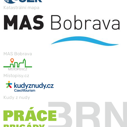
Katastrální mapa
MAS Bobrava
Místopisy.cz
Kudy z nudy