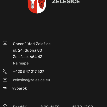
ŽELEŠICE
Obecní úřad Želešice
ul. 24. dubna 80
Želešice, 664 43
Na mapě
+420 547 217 527
zelesice@zelesice.eu
vyparpk
Pondělí
8.00–11.30
12.30–17.00