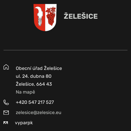
ŽELEŠICE
Obecní úřad Želešice
ul. 24. dubna 80
Želešice, 664 43
Na mapě
+420 547 217 527
zelesice@zelesice.eu
vyparpk