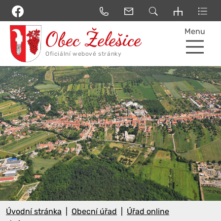
Menu
Úvodní stránka
Obecní úřad
Úřad online