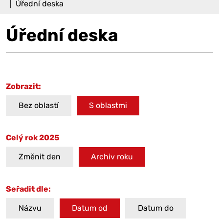
Úřední deska
Úřední deska
Zobrazit:
Bez oblastí
S oblastmi
Celý rok 2025
Změnit den
Archiv roku
Seřadit dle:
Názvu
Datum od
Datum do