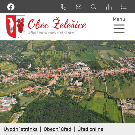
Menu
Úvodní stránka
Obecní úřad
Úřad online