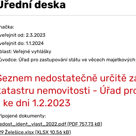
Úřední deska
načka:
veřejnit od: 2.3.2023
veřejnit do: 1.1.2024
blast: Veřejné vyhlášky
ůvodce: Úřad pro zastupování státu ve věcech majetkových
Seznem nedostatečně určitě z
katastru nemovitosti - Úřad pr
- ke dni 1.2.2023
řipojené dokumenty:
edost_ident_vlast_2022.pdf (PDF 757.73 kB)
29 Želešice.xlsx (XLSX 10.56 kB)