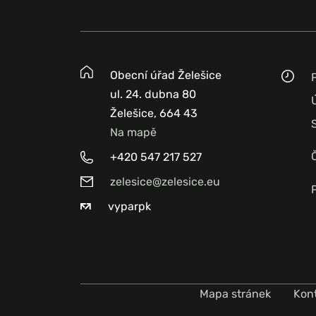
Obecní úřad Želešice
ul. 24. dubna 80
Želešice, 664 43
Na mapě
+420 547 217 527
zelesice@zelesice.eu
vyparpk
Mapa stránek
Kon