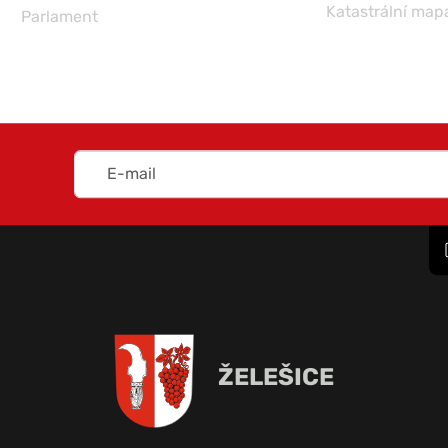
Katastrální map
Parlament
ŽELEŠICE