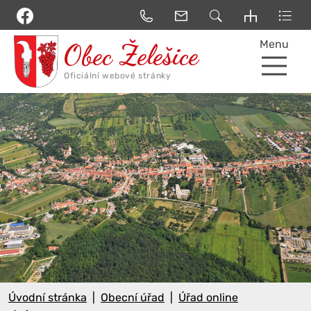
Menu
Úvodní stránka
Obecní úřad
Úřad online