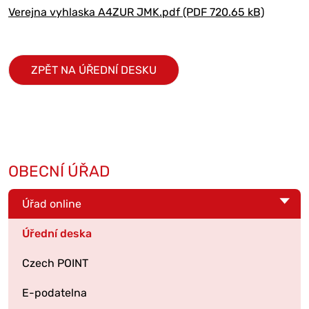
Verejna vyhlaska A4ZUR JMK.pdf (PDF 720.65 kB)
ZPĚT NA ÚŘEDNÍ DESKU
OBECNÍ ÚŘAD
Úřad online
Úřední deska
Czech POINT
E-podatelna