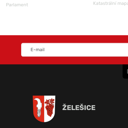
Katastrální map
Parlament
ŽELEŠICE