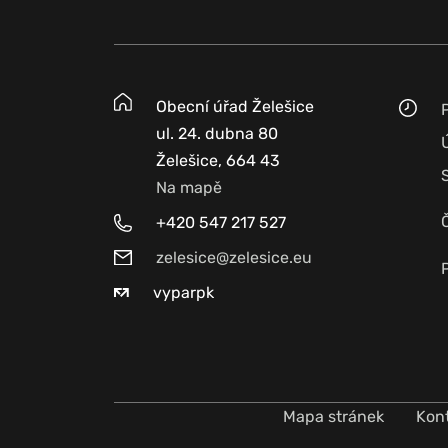
Obecní úřad Želešice
ul. 24. dubna 80
Želešice, 664 43
Na mapě
+420 547 217 527
zelesice@zelesice.eu
vyparpk
Mapa stránek
Kon