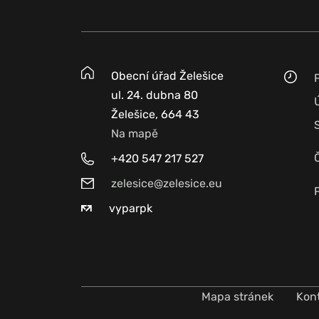
Obecní úřad Želešice
ul. 24. dubna 80
Želešice, 664 43
Na mapě
+420 547 217 527
zelesice@zelesice.eu
vyparpk
Mapa stránek
Kon