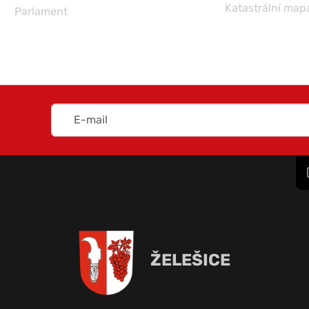
Katastrální map
Parlament
ŽELEŠICE