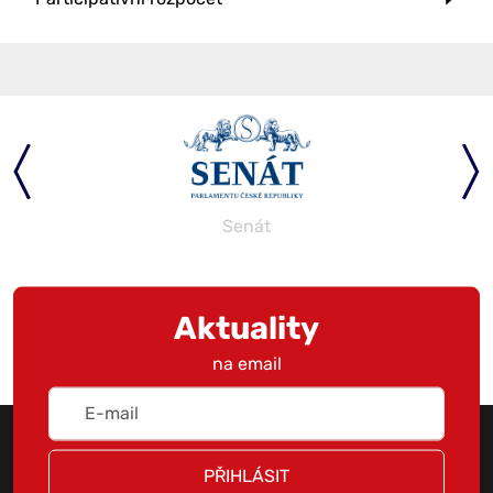
Senát
Aktuality
na email
PŘIHLÁSIT