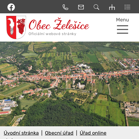
Menu
Úvodní stránka
Obecní úřad
Úřad online