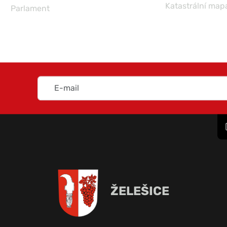
Katastrální map
Parlament
ŽELEŠICE