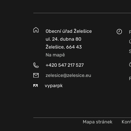
Obecní úřad Želešice
ul. 24. dubna 80
Želešice, 664 43
Na mapě
+420 547 217 527
zelesice@zelesice.eu
vyparpk
Mapa stránek
Kon