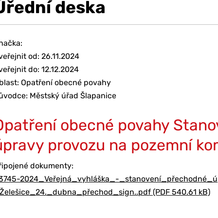
Úřední deska
načka:
veřejnit od: 26.11.2024
veřejnit do: 12.12.2024
blast: Opatření obecné povahy
ůvodce: Městský úřad Šlapanice
Opatření obecné povahy Stano
úpravy provozu na pozemní ko
řipojené dokumenty:
3745-2024_Veřejná_vyhláška_-_stanovení_přechodné_ú
Želešice_24._dubna_přechod_sign..pdf (PDF 540.61 kB)