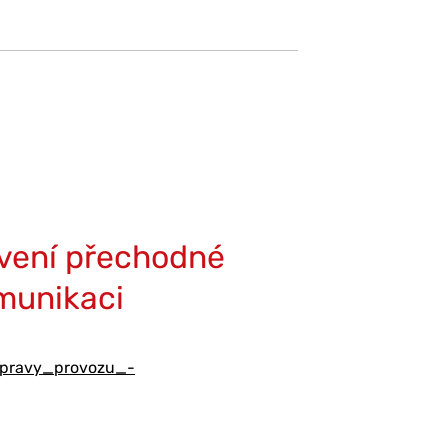
vení přechodné
munikaci
pravy_provozu_-