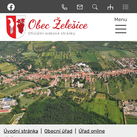
Menu
Úvodní stránka
Obecní úřad
Úřad online