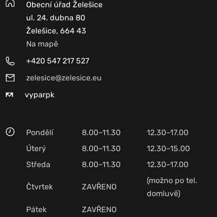
Obecní úřad Želešice
ul. 24. dubna 80
Želešice, 664 43
Na mapě
+420 547 217 527
zelesice@zelesice.eu
vyparpk
Pondělí
8.00–11.30
12.30–17.00
Úterý
8.00–11.30
12.30–15.00
Středa
8.00–11.30
12.30–17.00
(možno po tel.
Čtvrtek
ZAVŘENO
domluvě)
Pátek
ZAVŘENO