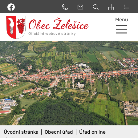
Menu
Úvodní stránka
Obecní úřad
Úřad online