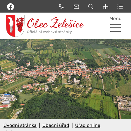
Menu
Úvodní stránka
Obecní úřad
Úřad online