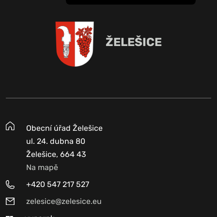
ŽELEŠICE
Obecní úřad Želešice
ul. 24. dubna 80
Želešice, 664 43
Na mapě
+420 547 217 527
zelesice@zelesice.eu