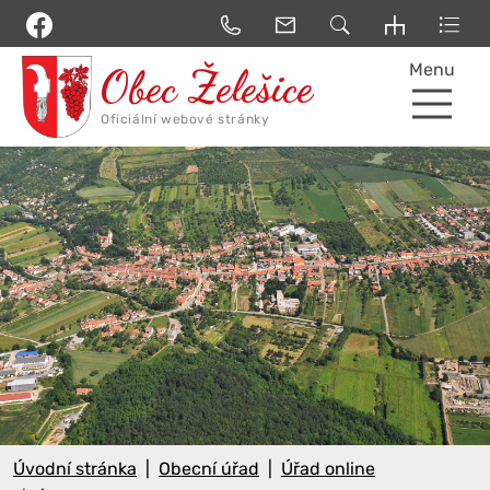
Menu
Úvodní stránka
Obecní úřad
Úřad online