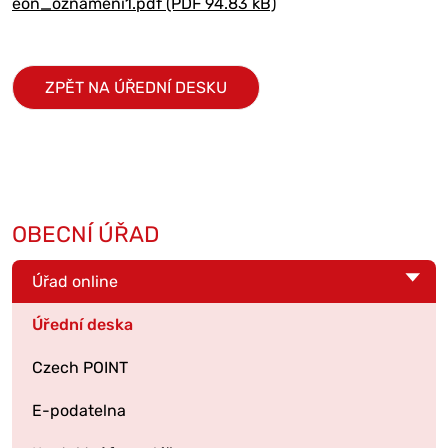
eon_oznameni1.pdf (PDF 94.83 kB)
ZPĚT NA ÚŘEDNÍ DESKU
OBECNÍ ÚŘAD
Úřad online
Úřední deska
Czech POINT
E-podatelna