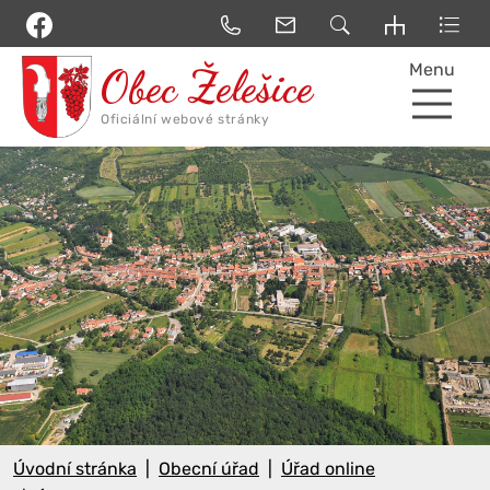
Menu
Úvodní stránka
Obecní úřad
Úřad online