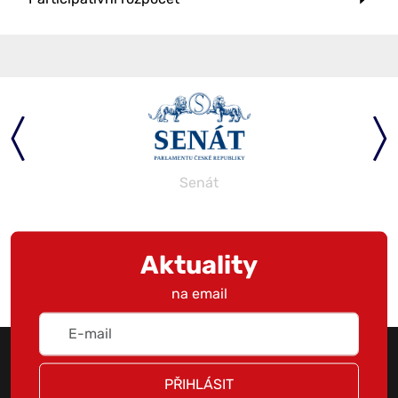
Senát
Aktuality
na email
PŘIHLÁSIT