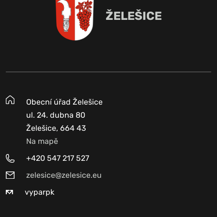
ŽELEŠICE
Obecní úřad Želešice
ul. 24. dubna 80
Želešice, 664 43
Na mapě
+420 547 217 527
zelesice@zelesice.eu
vyparpk