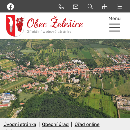
Menu
Úvodní stránka
Obecní úřad
Úřad online