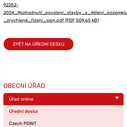
92252-
2024_Rozhodnutí_povolení_stavby_a_dělení_pozemků
_zrychlené_řízení_sign.pdf (PDF 509.65 kB)
ZPĚT NA ÚŘEDNÍ DESKU
OBECNÍ ÚŘAD
Úřad online
Úřední deska
Czech POINT