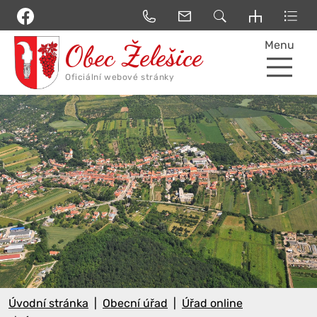
Menu
Úvodní stránka
Obecní úřad
Úřad online