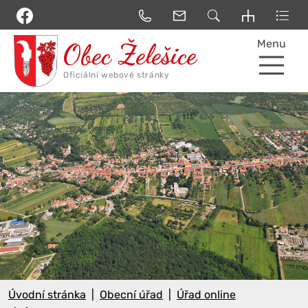
Menu
Úvodní stránka
Obecní úřad
Úřad online