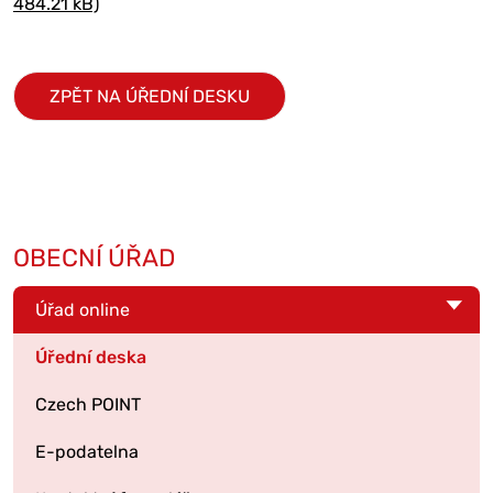
484.21 kB)
ZPĚT NA ÚŘEDNÍ DESKU
OBECNÍ ÚŘAD
Úřad online
Úřední deska
Czech POINT
E-podatelna