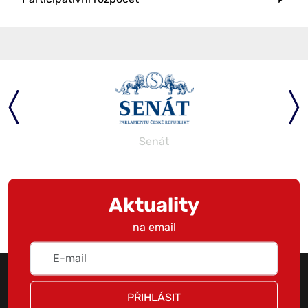
Senát
Aktuality
na email
PŘIHLÁSIT