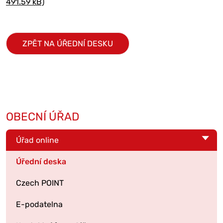
491.59 kB)
ZPĚT NA ÚŘEDNÍ DESKU
OBECNÍ ÚŘAD
Úřad online
Úřední deska
Czech POINT
E-podatelna