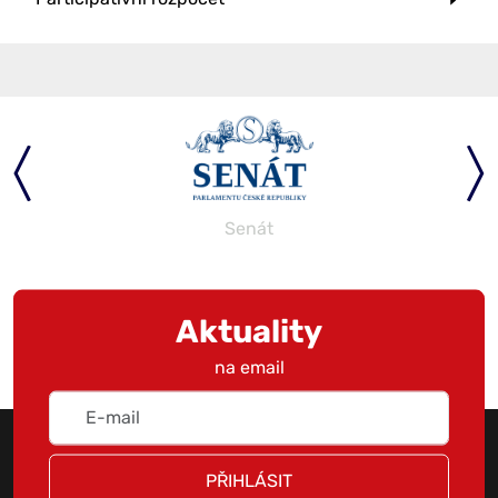
Senát
Aktuality
na email
PŘIHLÁSIT