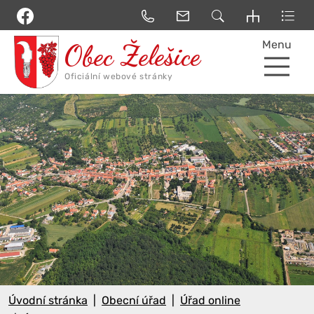
Menu
Úvodní stránka
Obecní úřad
Úřad online