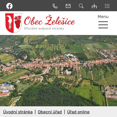
Menu
Úvodní stránka
Obecní úřad
Úřad online