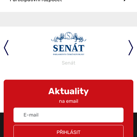
Senát
Aktuality
na email
PŘIHLÁSIT