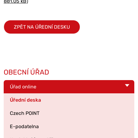
881.05 kB)
ZPĚT NA ÚŘEDNÍ DESKU
OBECNÍ ÚŘAD
Úřad online
Úřední deska
Czech POINT
E-podatelna