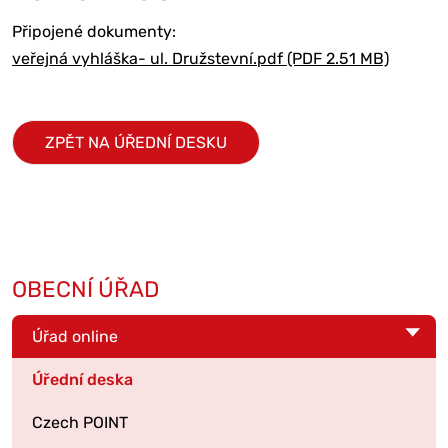
Připojené dokumenty:
veřejná vyhláška- ul. Družstevní.pdf (PDF 2.51 MB)
ZPĚT NA ÚŘEDNÍ DESKU
OBECNÍ ÚŘAD
Úřad online
Úřední deska
Czech POINT