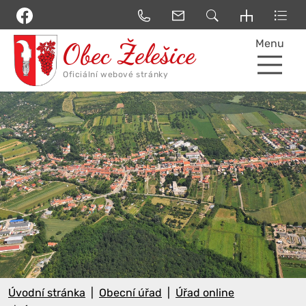
Menu
Úvodní stránka
Obecní úřad
Úřad online