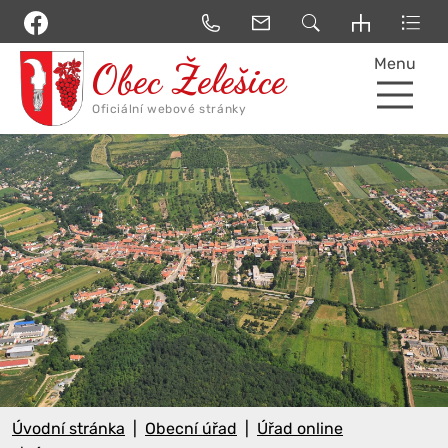
Menu
Úvodní stránka
Obecní úřad
Úřad online